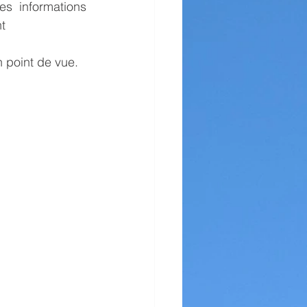
s informations 
nt
n point de vue.