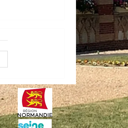
ires aménagés
èterie