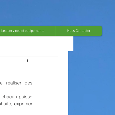
Les services et équipements
Nous Contacter
 réaliser des 
e chacun puisse 
haite, exprimer 