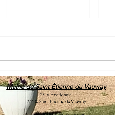
Hora
⚠️ Alerte vigilance
déch
sécheresse ⚠️
Mairie de Saint Étienne du Vauvray
23, rue nationale
27430 Saint Étienne du Vauvray
Mail :
mairie@st-etienne-vauvray.fr