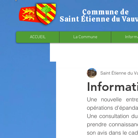
Commune de
Saint Étienne du Vau
ACCUEIL
La Commune
Inform
Saint Étienne du V
Informat
Une nouvelle entr
opérations d'épanda
Une consultation du
prendre connaissance
son avis dans le cad