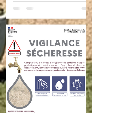
puisse prendre connaissance du projet,
s'informer sur ses modalités et, s'il le
souhaite, exprimer son avis dans le
cadre de cette consultation. Nous
invitons donc tous les administrés qui
le souhaitent à consulter les
informations disponibles sur le site
dédié e